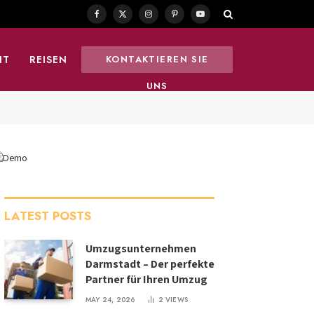
Facebook
X
Instagram
Pinterest
YouTube
(Twitter)
HT
REISEN
KONTAKTIEREN SIE
UNS
LATEST POSTS
Umzugsunternehmen
Darmstadt – Der perfekte
Partner für Ihren Umzug
MAY 24, 2026
2
VIEWS