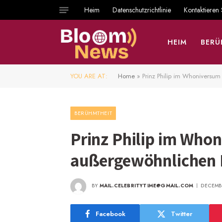
Heim
Datenschutzrichtlinie
Kontaktieren 
HEIM
BERÜ
YOU ARE AT:
Home
»
Prinz Philip im Whoniversu
BERÜHMTHEIT
Prinz Philip im Whon
außergewöhnlichen
BY
MAIL.CELEBRITYTIME@GMAIL.COM
DECEMBE
Facebook
Twitter